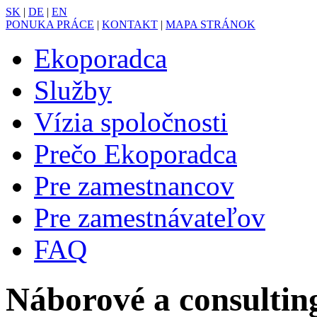
SK
|
DE
|
EN
PONUKA PRÁCE
|
KONTAKT
|
MAPA STRÁNOK
Ekoporadca
Služby
Vízia spoločnosti
Prečo Ekoporadca
Pre zamestnancov
Pre zamestnávateľov
FAQ
Náborové a consultin