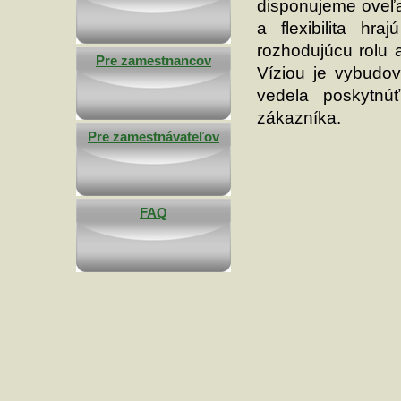
disponujeme oveľa 
a flexibilita hr
rozhodujúcu rolu 
Pre zamestnancov
Víziou je vybudov
vedela poskytnú
zákazníka.
Pre zamestnávateľov
FAQ