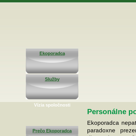
Ekoporadca
Služby
Vízia spoločnosti
Personálne p
Ekoporadca nepat
paradoxne prez
Prečo Ekoporadca